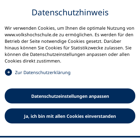
Inhalt anspringen
Datenschutz­hinweis
Wir verwenden Cookies, um Ihnen die optimale Nutzung von
www.volkshochschule.de zu ermöglichen. Es werden für den
Betrieb der Seite notwendige Cookies gesetzt. Darüber
hinaus können Sie Cookies für Statistikzwecke zulassen. Sie
Werkzeuge
können die Datenschutz­einstellungen anpassen oder allen
0
Merkliste
Cookies direkt zustimmen.
Deutscher Volkshochschul-Verband (DVV) e.V.
Fußzeile
(
Zur Datenschutz­erklärung
Ö
Standort Bonn
f
Königswinterer Straße 552 b
f
53227 Bonn
Datenschutz­einstellungen anpassen
n
Standort Berlin
e
Luisenstraße 45
t
Ja, ich bin mit allen Cookies einverstanden
10117 Berlin
i
n
e
i