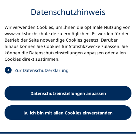
Inhalt anspringen
Datenschutz­hinweis
Wir verwenden Cookies, um Ihnen die optimale Nutzung von
www.volkshochschule.de zu ermöglichen. Es werden für den
Betrieb der Seite notwendige Cookies gesetzt. Darüber
hinaus können Sie Cookies für Statistikzwecke zulassen. Sie
Werkzeuge
können die Datenschutz­einstellungen anpassen oder allen
0
Merkliste
Cookies direkt zustimmen.
Deutscher Volkshochschul-Verband (DVV) e.V.
Fußzeile
(
Zur Datenschutz­erklärung
Ö
Standort Bonn
f
Königswinterer Straße 552 b
f
53227 Bonn
Datenschutz­einstellungen anpassen
n
Standort Berlin
e
Luisenstraße 45
t
Ja, ich bin mit allen Cookies einverstanden
10117 Berlin
i
n
e
i