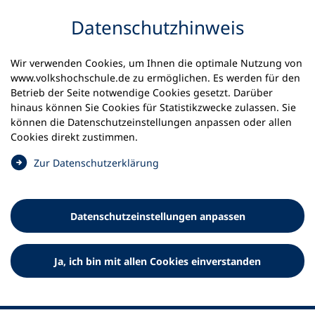
Inhalt anspringen
Datenschutz­hinweis
Wir verwenden Cookies, um Ihnen die optimale Nutzung von
www.volkshochschule.de zu ermöglichen. Es werden für den
Betrieb der Seite notwendige Cookies gesetzt. Darüber
hinaus können Sie Cookies für Statistikzwecke zulassen. Sie
Werkzeuge
können die Datenschutz­einstellungen anpassen oder allen
0
Merkliste
Cookies direkt zustimmen.
Deutscher Volkshochschul-Verband (DVV) e.V.
Fußzeile
(
Zur Datenschutz­erklärung
Ö
Standort Bonn
f
Königswinterer Straße 552 b
f
53227 Bonn
Datenschutz­einstellungen anpassen
n
Standort Berlin
e
Luisenstraße 45
t
Ja, ich bin mit allen Cookies einverstanden
10117 Berlin
i
n
e
i