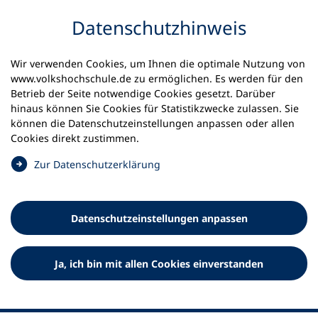
Inhalt anspringen
Datenschutz­hinweis
Wir verwenden Cookies, um Ihnen die optimale Nutzung von
www.volkshochschule.de zu ermöglichen. Es werden für den
Betrieb der Seite notwendige Cookies gesetzt. Darüber
hinaus können Sie Cookies für Statistikzwecke zulassen. Sie
Werkzeuge
können die Datenschutz­einstellungen anpassen oder allen
0
Merkliste
Cookies direkt zustimmen.
Deutscher Volkshochschul-Verband (DVV) e.V.
Fußzeile
(
Zur Datenschutz­erklärung
Ö
Standort Bonn
f
Königswinterer Straße 552 b
f
53227 Bonn
Datenschutz­einstellungen anpassen
n
Standort Berlin
e
Luisenstraße 45
t
Ja, ich bin mit allen Cookies einverstanden
10117 Berlin
i
n
e
i