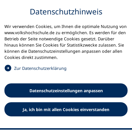
Inhalt anspringen
Datenschutz­hinweis
Wir verwenden Cookies, um Ihnen die optimale Nutzung von
www.volkshochschule.de zu ermöglichen. Es werden für den
Betrieb der Seite notwendige Cookies gesetzt. Darüber
hinaus können Sie Cookies für Statistikzwecke zulassen. Sie
Werkzeuge
können die Datenschutz­einstellungen anpassen oder allen
0
Merkliste
Cookies direkt zustimmen.
Deutscher Volkshochschul-Verband (DVV) e.V.
Fußzeile
(
Zur Datenschutz­erklärung
Ö
Standort Bonn
f
Königswinterer Straße 552 b
f
53227 Bonn
Datenschutz­einstellungen anpassen
n
Standort Berlin
e
Luisenstraße 45
t
Ja, ich bin mit allen Cookies einverstanden
10117 Berlin
i
n
e
i