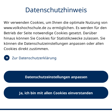
Inhalt anspringen
Datenschutz­hinweis
Wir verwenden Cookies, um Ihnen die optimale Nutzung von
www.volkshochschule.de zu ermöglichen. Es werden für den
Betrieb der Seite notwendige Cookies gesetzt. Darüber
hinaus können Sie Cookies für Statistikzwecke zulassen. Sie
Werkzeuge
können die Datenschutz­einstellungen anpassen oder allen
0
Merkliste
Cookies direkt zustimmen.
Deutscher Volkshochschul-Verband (DVV) e.V.
Fußzeile
(
Zur Datenschutz­erklärung
Ö
Standort Bonn
f
Königswinterer Straße 552 b
f
53227 Bonn
Datenschutz­einstellungen anpassen
n
Standort Berlin
e
Luisenstraße 45
t
Ja, ich bin mit allen Cookies einverstanden
10117 Berlin
i
n
e
i