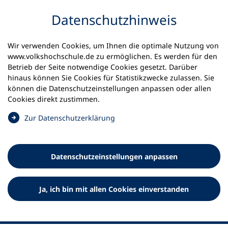
Inhalt anspringen
Datenschutz­hinweis
Wir verwenden Cookies, um Ihnen die optimale Nutzung von
www.volkshochschule.de zu ermöglichen. Es werden für den
Betrieb der Seite notwendige Cookies gesetzt. Darüber
hinaus können Sie Cookies für Statistikzwecke zulassen. Sie
Werkzeuge
können die Datenschutz­einstellungen anpassen oder allen
0
Merkliste
Cookies direkt zustimmen.
Deutscher Volkshochschul-Verband (DVV) e.V.
Fußzeile
(
Zur Datenschutz­erklärung
Ö
Standort Bonn
f
Königswinterer Straße 552 b
f
53227 Bonn
Datenschutz­einstellungen anpassen
n
Standort Berlin
e
Luisenstraße 45
t
Ja, ich bin mit allen Cookies einverstanden
10117 Berlin
i
n
e
i