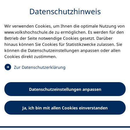
Inhalt anspringen
Datenschutz­hinweis
Wir verwenden Cookies, um Ihnen die optimale Nutzung von
www.volkshochschule.de zu ermöglichen. Es werden für den
Betrieb der Seite notwendige Cookies gesetzt. Darüber
hinaus können Sie Cookies für Statistikzwecke zulassen. Sie
Werkzeuge
können die Datenschutz­einstellungen anpassen oder allen
0
Merkliste
Cookies direkt zustimmen.
Deutscher Volkshochschul-Verband (DVV) e.V.
Fußzeile
(
Zur Datenschutz­erklärung
Ö
Standort Bonn
f
Königswinterer Straße 552 b
f
53227 Bonn
Datenschutz­einstellungen anpassen
n
Standort Berlin
e
Luisenstraße 45
t
Ja, ich bin mit allen Cookies einverstanden
10117 Berlin
i
n
e
i