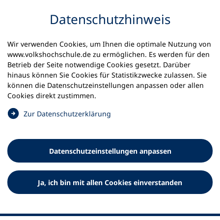
Inhalt anspringen
Datenschutz­hinweis
Wir verwenden Cookies, um Ihnen die optimale Nutzung von
www.volkshochschule.de zu ermöglichen. Es werden für den
Betrieb der Seite notwendige Cookies gesetzt. Darüber
hinaus können Sie Cookies für Statistikzwecke zulassen. Sie
Werkzeuge
können die Datenschutz­einstellungen anpassen oder allen
0
Merkliste
Cookies direkt zustimmen.
Deutscher Volkshochschul-Verband (DVV) e.V.
Fußzeile
(
Zur Datenschutz­erklärung
Ö
Standort Bonn
f
Königswinterer Straße 552 b
f
53227 Bonn
Datenschutz­einstellungen anpassen
n
Standort Berlin
e
Luisenstraße 45
t
Ja, ich bin mit allen Cookies einverstanden
10117 Berlin
i
n
e
i