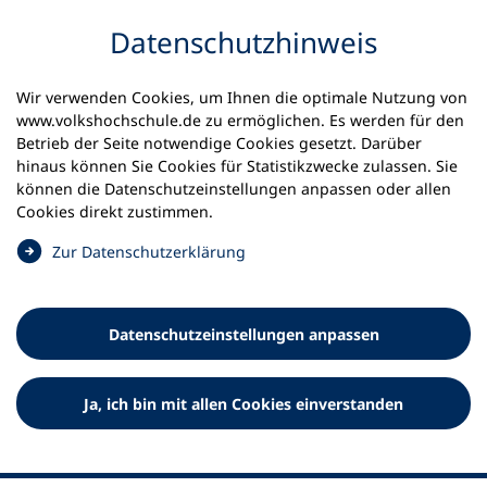
Inhalt anspringen
Datenschutz­hinweis
Wir verwenden Cookies, um Ihnen die optimale Nutzung von
www.volkshochschule.de zu ermöglichen. Es werden für den
Betrieb der Seite notwendige Cookies gesetzt. Darüber
hinaus können Sie Cookies für Statistikzwecke zulassen. Sie
Werkzeuge
können die Datenschutz­einstellungen anpassen oder allen
0
Merkliste
Cookies direkt zustimmen.
Deutscher Volkshochschul-Verband (DVV) e.V.
Fußzeile
(
Zur Datenschutz­erklärung
Ö
Standort Bonn
f
Königswinterer Straße 552 b
f
53227 Bonn
Datenschutz­einstellungen anpassen
n
Standort Berlin
e
Luisenstraße 45
t
Ja, ich bin mit allen Cookies einverstanden
10117 Berlin
i
n
e
i