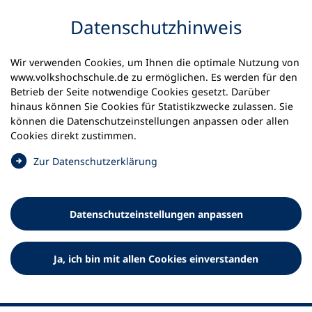
Inhalt anspringen
Datenschutz­hinweis
Wir verwenden Cookies, um Ihnen die optimale Nutzung von
www.volkshochschule.de zu ermöglichen. Es werden für den
Betrieb der Seite notwendige Cookies gesetzt. Darüber
hinaus können Sie Cookies für Statistikzwecke zulassen. Sie
Werkzeuge
können die Datenschutz­einstellungen anpassen oder allen
0
Merkliste
Cookies direkt zustimmen.
Deutscher Volkshochschul-Verband (DVV) e.V.
Fußzeile
(
Zur Datenschutz­erklärung
Ö
Standort Bonn
f
Königswinterer Straße 552 b
f
53227 Bonn
Datenschutz­einstellungen anpassen
n
Standort Berlin
e
Luisenstraße 45
t
Ja, ich bin mit allen Cookies einverstanden
10117 Berlin
i
n
e
i