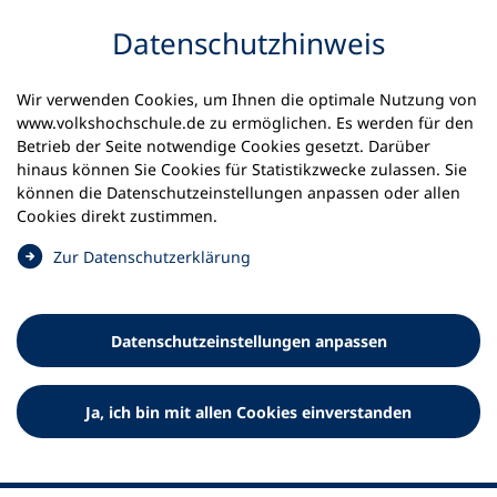
Inhalt anspringen
Datenschutz­hinweis
Wir verwenden Cookies, um Ihnen die optimale Nutzung von
www.volkshochschule.de zu ermöglichen. Es werden für den
Betrieb der Seite notwendige Cookies gesetzt. Darüber
hinaus können Sie Cookies für Statistikzwecke zulassen. Sie
Werkzeuge
können die Datenschutz­einstellungen anpassen oder allen
0
Merkliste
Cookies direkt zustimmen.
Deutscher Volkshochschul-Verband (DVV) e.V.
Fußzeile
(
Zur Datenschutz­erklärung
Ö
Standort Bonn
f
Königswinterer Straße 552 b
f
53227 Bonn
Datenschutz­einstellungen anpassen
n
Standort Berlin
e
Luisenstraße 45
t
Ja, ich bin mit allen Cookies einverstanden
10117 Berlin
i
n
e
i