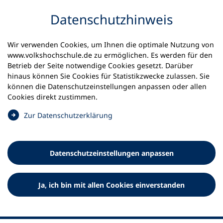
Inhalt anspringen
Datenschutz­hinweis
Wir verwenden Cookies, um Ihnen die optimale Nutzung von
www.volkshochschule.de zu ermöglichen. Es werden für den
Betrieb der Seite notwendige Cookies gesetzt. Darüber
hinaus können Sie Cookies für Statistikzwecke zulassen. Sie
Werkzeuge
können die Datenschutz­einstellungen anpassen oder allen
0
Merkliste
Cookies direkt zustimmen.
Deutscher Volkshochschul-Verband (DVV) e.V.
Fußzeile
(
Zur Datenschutz­erklärung
Ö
Standort Bonn
f
Königswinterer Straße 552 b
f
53227 Bonn
Datenschutz­einstellungen anpassen
n
Standort Berlin
e
Luisenstraße 45
t
Ja, ich bin mit allen Cookies einverstanden
10117 Berlin
i
n
e
i