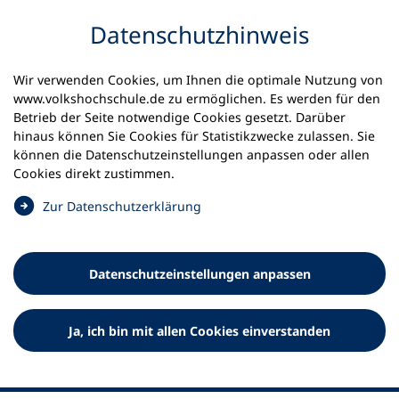
Inhalt anspringen
Datenschutz­hinweis
Wir verwenden Cookies, um Ihnen die optimale Nutzung von
www.volkshochschule.de zu ermöglichen. Es werden für den
Betrieb der Seite notwendige Cookies gesetzt. Darüber
hinaus können Sie Cookies für Statistikzwecke zulassen. Sie
Werkzeuge
können die Datenschutz­einstellungen anpassen oder allen
0
Merkliste
Cookies direkt zustimmen.
Deutscher Volkshochschul-Verband (DVV) e.V.
Fußzeile
(
Zur Datenschutz­erklärung
Ö
Standort Bonn
f
Königswinterer Straße 552 b
f
53227 Bonn
Datenschutz­einstellungen anpassen
n
Standort Berlin
e
Luisenstraße 45
t
Ja, ich bin mit allen Cookies einverstanden
10117 Berlin
i
n
e
i