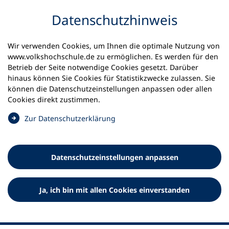
Inhalt anspringen
Datenschutz­hinweis
Wir verwenden Cookies, um Ihnen die optimale Nutzung von
www.volkshochschule.de zu ermöglichen. Es werden für den
Betrieb der Seite notwendige Cookies gesetzt. Darüber
hinaus können Sie Cookies für Statistikzwecke zulassen. Sie
Werkzeuge
können die Datenschutz­einstellungen anpassen oder allen
0
Merkliste
Cookies direkt zustimmen.
Deutscher Volkshochschul-Verband (DVV) e.V.
Fußzeile
(
Zur Datenschutz­erklärung
Ö
Standort Bonn
f
Königswinterer Straße 552 b
f
53227 Bonn
Datenschutz­einstellungen anpassen
n
Standort Berlin
e
Luisenstraße 45
t
Ja, ich bin mit allen Cookies einverstanden
10117 Berlin
i
n
e
i