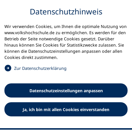
Inhalt anspringen
Datenschutz­hinweis
Wir verwenden Cookies, um Ihnen die optimale Nutzung von
www.volkshochschule.de zu ermöglichen. Es werden für den
Betrieb der Seite notwendige Cookies gesetzt. Darüber
hinaus können Sie Cookies für Statistikzwecke zulassen. Sie
Werkzeuge
können die Datenschutz­einstellungen anpassen oder allen
0
Merkliste
Cookies direkt zustimmen.
Deutscher Volkshochschul-Verband (DVV) e.V.
Fußzeile
(
Zur Datenschutz­erklärung
Ö
Standort Bonn
f
Königswinterer Straße 552 b
f
53227 Bonn
Datenschutz­einstellungen anpassen
n
Standort Berlin
e
Luisenstraße 45
t
Ja, ich bin mit allen Cookies einverstanden
10117 Berlin
i
n
e
i