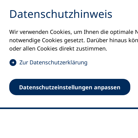
Inhalt anspringen
Datenschutz­hinweis
Wir verwenden Cookies, um Ihnen die optimale N
notwendige Cookies gesetzt. Darüber hinaus könn
oder allen Cookies direkt zustimmen.
(
Zur Datenschutz­erklärung
Ö
0
Merkliste
f
Datenschutz­einstellungen anpassen
Deutscher Volkshochschul-Verband (DV
f
Fußzeile
n
E-Mail-Adresse
Standort Bonn
e
Königswinterer Straße 552 b
t
53227 Bonn
i
n
Standort Berlin
e