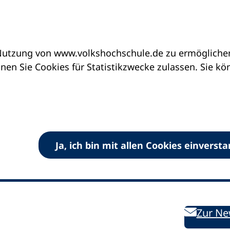
utzung von www.volkshochschule.de zu ermöglichen.
en Sie Cookies für Statistikzwecke zulassen. Sie k
Ja, ich bin mit allen Cookies einverst
V) e.V.
Kontakt
Bleiben 
E-Mail:
info
dvv-vhs
de
Weiterbild
des DVV
Ansprechpersonen
Zur Ne