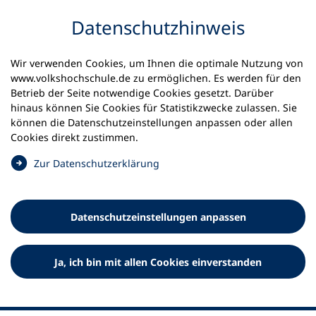
Inhalt anspringen
Datenschutz­hinweis
Wir verwenden Cookies, um Ihnen die optimale Nutzung von
www.volkshochschule.de zu ermöglichen. Es werden für den
Betrieb der Seite notwendige Cookies gesetzt. Darüber
hinaus können Sie Cookies für Statistikzwecke zulassen. Sie
Werkzeuge
können die Datenschutz­einstellungen anpassen oder allen
0
Merkliste
Cookies direkt zustimmen.
Deutscher Volkshochschul-Verband (DVV) e.V.
Fußzeile
(
Zur Datenschutz­erklärung
Ö
Standort Bonn
f
Königswinterer Straße 552 b
f
53227 Bonn
Datenschutz­einstellungen anpassen
n
Standort Berlin
e
Luisenstraße 45
t
Ja, ich bin mit allen Cookies einverstanden
10117 Berlin
i
n
e
i