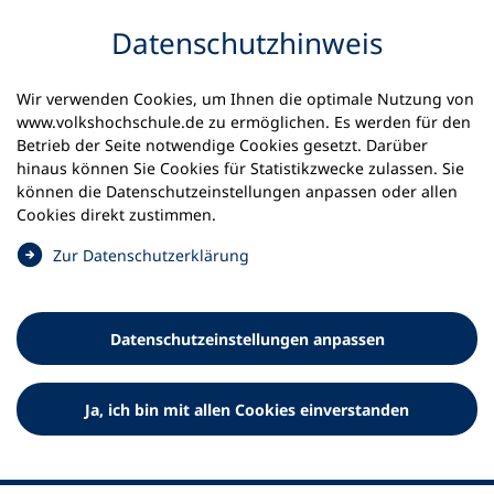
Inhalt anspringen
Datenschutz­hinweis
Wir verwenden Cookies, um Ihnen die optimale Nutzung von
www.volkshochschule.de zu ermöglichen. Es werden für den
Betrieb der Seite notwendige Cookies gesetzt. Darüber
hinaus können Sie Cookies für Statistikzwecke zulassen. Sie
Werkzeuge
können die Datenschutz­einstellungen anpassen oder allen
0
Merkliste
Cookies direkt zustimmen.
Deutscher Volkshochschul-Verband (DVV) e.V.
Fußzeile
(
Zur Datenschutz­erklärung
Ö
Standort Bonn
f
Königswinterer Straße 552 b
f
53227 Bonn
Datenschutz­einstellungen anpassen
n
Standort Berlin
e
Luisenstraße 45
t
Ja, ich bin mit allen Cookies einverstanden
10117 Berlin
i
n
e
i