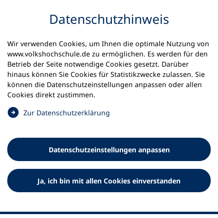
Inhalt anspringen
Datenschutz­hinweis
Wir verwenden Cookies, um Ihnen die optimale Nutzung von
www.volkshochschule.de zu ermöglichen. Es werden für den
Betrieb der Seite notwendige Cookies gesetzt. Darüber
hinaus können Sie Cookies für Statistikzwecke zulassen. Sie
Werkzeuge
können die Datenschutz­einstellungen anpassen oder allen
0
Merkliste
Cookies direkt zustimmen.
Deutscher Volkshochschul-Verband (DVV) e.V.
Fußzeile
(
Zur Datenschutz­erklärung
Ö
Standort Bonn
f
Königswinterer Straße 552 b
f
53227 Bonn
Datenschutz­einstellungen anpassen
n
Standort Berlin
e
Luisenstraße 45
t
Ja, ich bin mit allen Cookies einverstanden
10117 Berlin
i
n
e
i