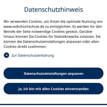
Inhalt anspringen
Datenschutz­hinweis
Wir verwenden Cookies, um Ihnen die optimale Nutzung von
www.volkshochschule.de zu ermöglichen. Es werden für den
Betrieb der Seite notwendige Cookies gesetzt. Darüber
hinaus können Sie Cookies für Statistikzwecke zulassen. Sie
Werkzeuge
können die Datenschutz­einstellungen anpassen oder allen
0
Merkliste
Cookies direkt zustimmen.
Deutscher Volkshochschul-Verband (DVV) e.V.
Fußzeile
(
Zur Datenschutz­erklärung
Ö
Standort Bonn
f
Königswinterer Straße 552 b
f
53227 Bonn
Datenschutz­einstellungen anpassen
n
Standort Berlin
e
Luisenstraße 45
t
Ja, ich bin mit allen Cookies einverstanden
10117 Berlin
i
n
e
i