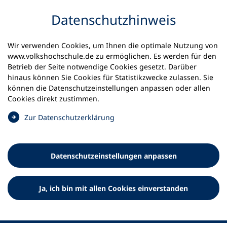
Inhalt anspringen
Datenschutz­hinweis
Wir verwenden Cookies, um Ihnen die optimale Nutzung von
www.volkshochschule.de zu ermöglichen. Es werden für den
Betrieb der Seite notwendige Cookies gesetzt. Darüber
hinaus können Sie Cookies für Statistikzwecke zulassen. Sie
Werkzeuge
können die Datenschutz­einstellungen anpassen oder allen
0
Merkliste
Cookies direkt zustimmen.
Deutscher Volkshochschul-Verband (DVV) e.V.
Fußzeile
(
Zur Datenschutz­erklärung
Ö
Standort Bonn
f
Königswinterer Straße 552 b
f
53227 Bonn
Datenschutz­einstellungen anpassen
n
Standort Berlin
e
Luisenstraße 45
t
Ja, ich bin mit allen Cookies einverstanden
10117 Berlin
i
n
e
i