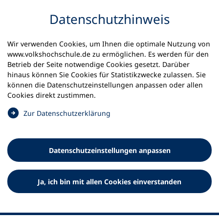
Inhalt anspringen
Datenschutz­hinweis
Wir verwenden Cookies, um Ihnen die optimale Nutzung von
www.volkshochschule.de zu ermöglichen. Es werden für den
Betrieb der Seite notwendige Cookies gesetzt. Darüber
hinaus können Sie Cookies für Statistikzwecke zulassen. Sie
Werkzeuge
können die Datenschutz­einstellungen anpassen oder allen
0
Merkliste
Cookies direkt zustimmen.
Deutscher Volkshochschul-Verband (DVV) e.V.
Fußzeile
(
Zur Datenschutz­erklärung
Ö
Standort Bonn
f
Königswinterer Straße 552 b
f
53227 Bonn
Datenschutz­einstellungen anpassen
n
Standort Berlin
e
Luisenstraße 45
t
Ja, ich bin mit allen Cookies einverstanden
10117 Berlin
i
n
e
i