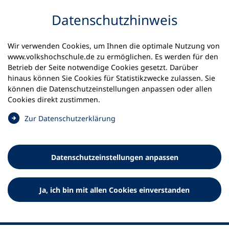
Inhalt anspringen
Datenschutz­hinweis
Wir verwenden Cookies, um Ihnen die optimale Nutzung von
www.volkshochschule.de zu ermöglichen. Es werden für den
Betrieb der Seite notwendige Cookies gesetzt. Darüber
hinaus können Sie Cookies für Statistikzwecke zulassen. Sie
Werkzeuge
können die Datenschutz­einstellungen anpassen oder allen
0
Merkliste
Cookies direkt zustimmen.
Deutscher Volkshochschul-Verband (DVV) e.V.
Fußzeile
(
Zur Datenschutz­erklärung
Ö
Standort Bonn
f
Königswinterer Straße 552 b
f
53227 Bonn
Datenschutz­einstellungen anpassen
n
Standort Berlin
e
Luisenstraße 45
t
Ja, ich bin mit allen Cookies einverstanden
10117 Berlin
i
n
e
i