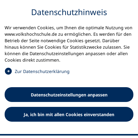
Inhalt anspringen
Datenschutz­hinweis
Wir verwenden Cookies, um Ihnen die optimale Nutzung von
www.volkshochschule.de zu ermöglichen. Es werden für den
Betrieb der Seite notwendige Cookies gesetzt. Darüber
hinaus können Sie Cookies für Statistikzwecke zulassen. Sie
Werkzeuge
können die Datenschutz­einstellungen anpassen oder allen
0
Merkliste
Cookies direkt zustimmen.
Deutscher Volkshochschul-Verband (DVV) e.V.
Fußzeile
(
Zur Datenschutz­erklärung
Ö
Standort Bonn
f
Königswinterer Straße 552 b
f
53227 Bonn
Datenschutz­einstellungen anpassen
n
Standort Berlin
e
Luisenstraße 45
t
Ja, ich bin mit allen Cookies einverstanden
10117 Berlin
i
n
e
i