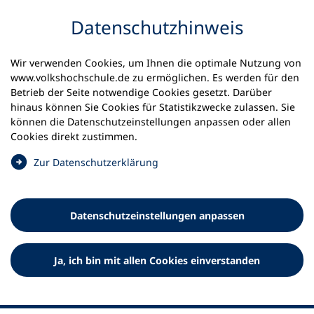
Inhalt anspringen
Datenschutz­hinweis
Wir verwenden Cookies, um Ihnen die optimale Nutzung von
www.volkshochschule.de zu ermöglichen. Es werden für den
Betrieb der Seite notwendige Cookies gesetzt. Darüber
hinaus können Sie Cookies für Statistikzwecke zulassen. Sie
Werkzeuge
können die Datenschutz­einstellungen anpassen oder allen
0
Merkliste
Cookies direkt zustimmen.
Deutscher Volkshochschul-Verband (DVV) e.V.
Fußzeile
(
Zur Datenschutz­erklärung
Ö
Standort Bonn
f
Königswinterer Straße 552 b
f
53227 Bonn
Datenschutz­einstellungen anpassen
n
Standort Berlin
e
Luisenstraße 45
t
Ja, ich bin mit allen Cookies einverstanden
10117 Berlin
i
n
e
i