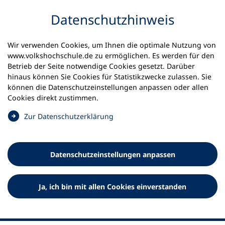
Inhalt anspringen
Datenschutz­hinweis
Wir verwenden Cookies, um Ihnen die optimale Nutzung von
www.volkshochschule.de zu ermöglichen. Es werden für den
Betrieb der Seite notwendige Cookies gesetzt. Darüber
hinaus können Sie Cookies für Statistikzwecke zulassen. Sie
Werkzeuge
können die Datenschutz­einstellungen anpassen oder allen
0
Merkliste
Cookies direkt zustimmen.
Deutscher Volkshochschul-Verband (DVV) e.V.
Fußzeile
(
Zur Datenschutz­erklärung
Ö
Standort Bonn
f
Königswinterer Straße 552 b
f
53227 Bonn
Datenschutz­einstellungen anpassen
n
Standort Berlin
e
Luisenstraße 45
t
Ja, ich bin mit allen Cookies einverstanden
10117 Berlin
i
n
e
i