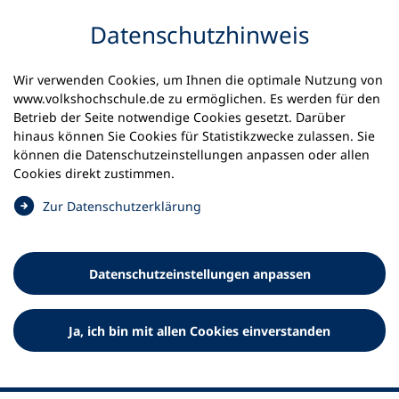
Inhalt anspringen
Datenschutz­hinweis
Wir verwenden Cookies, um Ihnen die optimale Nutzung von
www.volkshochschule.de zu ermöglichen. Es werden für den
Betrieb der Seite notwendige Cookies gesetzt. Darüber
hinaus können Sie Cookies für Statistikzwecke zulassen. Sie
Werkzeuge
können die Datenschutz­einstellungen anpassen oder allen
0
Merkliste
Cookies direkt zustimmen.
Deutscher Volkshochschul-Verband (DVV) e.V.
Fußzeile
(
Zur Datenschutz­erklärung
Ö
Standort Bonn
f
Königswinterer Straße 552 b
f
53227 Bonn
Datenschutz­einstellungen anpassen
n
Standort Berlin
e
Luisenstraße 45
t
Ja, ich bin mit allen Cookies einverstanden
10117 Berlin
i
n
e
i