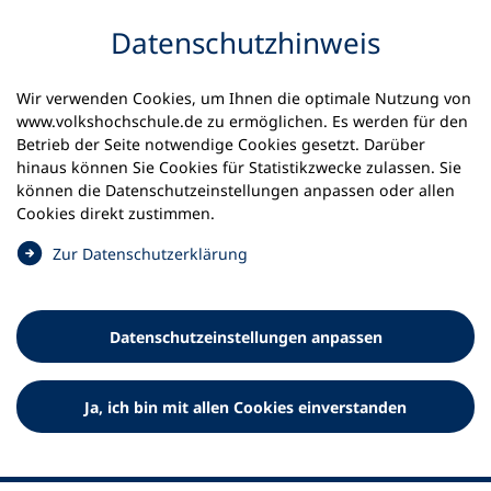
Inhalt anspringen
Datenschutz­hinweis
Wir verwenden Cookies, um Ihnen die optimale Nutzung von
www.volkshochschule.de zu ermöglichen. Es werden für den
Betrieb der Seite notwendige Cookies gesetzt. Darüber
hinaus können Sie Cookies für Statistikzwecke zulassen. Sie
Werkzeuge
können die Datenschutz­einstellungen anpassen oder allen
0
Merkliste
Cookies direkt zustimmen.
Deutscher Volkshochschul-Verband (DVV) e.V.
Fußzeile
(
Zur Datenschutz­erklärung
Ö
Standort Bonn
f
Königswinterer Straße 552 b
f
53227 Bonn
Datenschutz­einstellungen anpassen
n
Standort Berlin
e
Luisenstraße 45
t
Ja, ich bin mit allen Cookies einverstanden
10117 Berlin
i
n
e
i