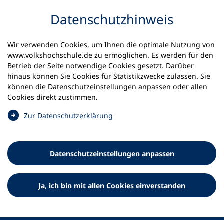
Inhalt anspringen
Datenschutz­hinweis
Wir verwenden Cookies, um Ihnen die optimale Nutzung von
www.volkshochschule.de zu ermöglichen. Es werden für den
Betrieb der Seite notwendige Cookies gesetzt. Darüber
hinaus können Sie Cookies für Statistikzwecke zulassen. Sie
Werkzeuge
können die Datenschutz­einstellungen anpassen oder allen
0
Merkliste
Cookies direkt zustimmen.
Deutscher Volkshochschul-Verband (DVV) e.V.
Fußzeile
(
Zur Datenschutz­erklärung
Ö
Standort Bonn
f
Königswinterer Straße 552 b
f
53227 Bonn
Datenschutz­einstellungen anpassen
n
Standort Berlin
e
Luisenstraße 45
t
Ja, ich bin mit allen Cookies einverstanden
10117 Berlin
i
n
e
i