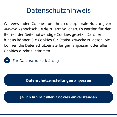
Inhalt anspringen
Datenschutz­hinweis
Wir verwenden Cookies, um Ihnen die optimale Nutzung von
www.volkshochschule.de zu ermöglichen. Es werden für den
Betrieb der Seite notwendige Cookies gesetzt. Darüber
hinaus können Sie Cookies für Statistikzwecke zulassen. Sie
Werkzeuge
können die Datenschutz­einstellungen anpassen oder allen
0
Merkliste
Cookies direkt zustimmen.
Deutscher Volkshochschul-Verband (DVV) e.V.
Fußzeile
(
Zur Datenschutz­erklärung
Ö
Standort Bonn
f
Königswinterer Straße 552 b
f
53227 Bonn
Datenschutz­einstellungen anpassen
n
Standort Berlin
e
Luisenstraße 45
t
Ja, ich bin mit allen Cookies einverstanden
10117 Berlin
i
n
e
i