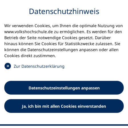
Inhalt anspringen
Datenschutz­hinweis
Wir verwenden Cookies, um Ihnen die optimale Nutzung von
www.volkshochschule.de zu ermöglichen. Es werden für den
Betrieb der Seite notwendige Cookies gesetzt. Darüber
hinaus können Sie Cookies für Statistikzwecke zulassen. Sie
Werkzeuge
können die Datenschutz­einstellungen anpassen oder allen
0
Merkliste
Cookies direkt zustimmen.
Deutscher Volkshochschul-Verband (DVV) e.V.
Fußzeile
(
Zur Datenschutz­erklärung
Ö
Standort Bonn
f
Königswinterer Straße 552 b
f
53227 Bonn
Datenschutz­einstellungen anpassen
n
Standort Berlin
e
Luisenstraße 45
t
Ja, ich bin mit allen Cookies einverstanden
10117 Berlin
i
n
e
i