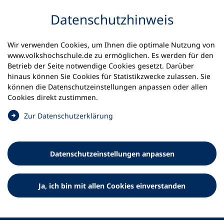
Inhalt anspringen
Datenschutz­hinweis
Wir verwenden Cookies, um Ihnen die optimale Nutzung von
www.volkshochschule.de zu ermöglichen. Es werden für den
Betrieb der Seite notwendige Cookies gesetzt. Darüber
hinaus können Sie Cookies für Statistikzwecke zulassen. Sie
Werkzeuge
können die Datenschutz­einstellungen anpassen oder allen
0
Merkliste
Cookies direkt zustimmen.
Deutscher Volkshochschul-Verband (DVV) e.V.
Fußzeile
(
Zur Datenschutz­erklärung
Ö
Standort Bonn
f
Königswinterer Straße 552 b
f
53227 Bonn
Datenschutz­einstellungen anpassen
n
Standort Berlin
e
Luisenstraße 45
t
Ja, ich bin mit allen Cookies einverstanden
10117 Berlin
i
n
e
i