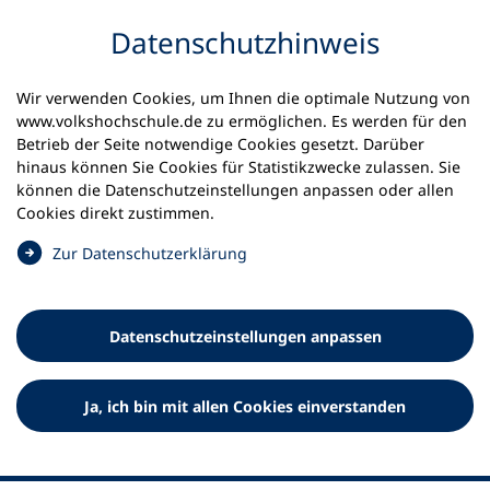
Inhalt anspringen
Datenschutz­hinweis
Wir verwenden Cookies, um Ihnen die optimale Nutzung von
www.volkshochschule.de zu ermöglichen. Es werden für den
Betrieb der Seite notwendige Cookies gesetzt. Darüber
hinaus können Sie Cookies für Statistikzwecke zulassen. Sie
Werkzeuge
können die Datenschutz­einstellungen anpassen oder allen
0
Merkliste
Cookies direkt zustimmen.
Deutscher Volkshochschul-Verband (DVV) e.V.
Fußzeile
(
Zur Datenschutz­erklärung
Ö
Standort Bonn
f
Königswinterer Straße 552 b
f
53227 Bonn
Datenschutz­einstellungen anpassen
n
Standort Berlin
e
Luisenstraße 45
t
Ja, ich bin mit allen Cookies einverstanden
10117 Berlin
i
n
e
i