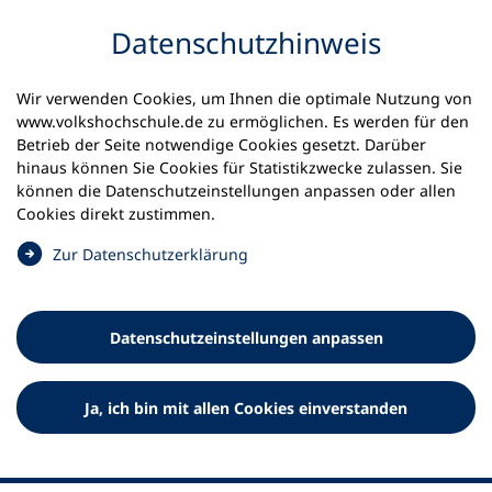
Inhalt anspringen
Datenschutz­hinweis
Wir verwenden Cookies, um Ihnen die optimale Nutzung von
www.volkshochschule.de zu ermöglichen. Es werden für den
Betrieb der Seite notwendige Cookies gesetzt. Darüber
hinaus können Sie Cookies für Statistikzwecke zulassen. Sie
Werkzeuge
können die Datenschutz­einstellungen anpassen oder allen
0
Merkliste
Cookies direkt zustimmen.
Deutscher Volkshochschul-Verband (DVV) e.V.
Fußzeile
(
Zur Datenschutz­erklärung
Ö
Standort Bonn
f
Königswinterer Straße 552 b
f
53227 Bonn
Datenschutz­einstellungen anpassen
n
Standort Berlin
e
Luisenstraße 45
t
Ja, ich bin mit allen Cookies einverstanden
10117 Berlin
i
n
e
i