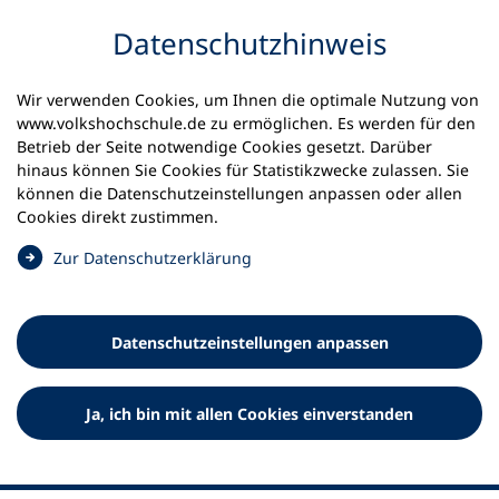
Inhalt anspringen
Datenschutz­hinweis
Wir verwenden Cookies, um Ihnen die optimale Nutzung von
www.volkshochschule.de zu ermöglichen. Es werden für den
Betrieb der Seite notwendige Cookies gesetzt. Darüber
hinaus können Sie Cookies für Statistikzwecke zulassen. Sie
Werkzeuge
können die Datenschutz­einstellungen anpassen oder allen
0
Merkliste
Cookies direkt zustimmen.
Deutscher Volkshochschul-Verband (DVV) e.V.
Fußzeile
(
Zur Datenschutz­erklärung
Ö
Standort Bonn
f
Königswinterer Straße 552 b
f
53227 Bonn
Datenschutz­einstellungen anpassen
n
Standort Berlin
e
Luisenstraße 45
t
Ja, ich bin mit allen Cookies einverstanden
10117 Berlin
i
n
e
i