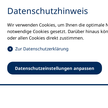
Inhalt anspringen
Datenschutz­hinweis
Wir verwenden Cookies, um Ihnen die optimale N
notwendige Cookies gesetzt. Darüber hinaus könn
oder allen Cookies direkt zustimmen.
(
Zur Datenschutz­erklärung
Ö
0
Merkliste
f
Datenschutz­einstellungen anpassen
Deutscher Volkshochschul-Verband (DV
f
Fußzeile
n
E-Mail-Adresse
Standort Bonn
e
Königswinterer Straße 552 b
t
53227 Bonn
i
n
Standort Berlin
e