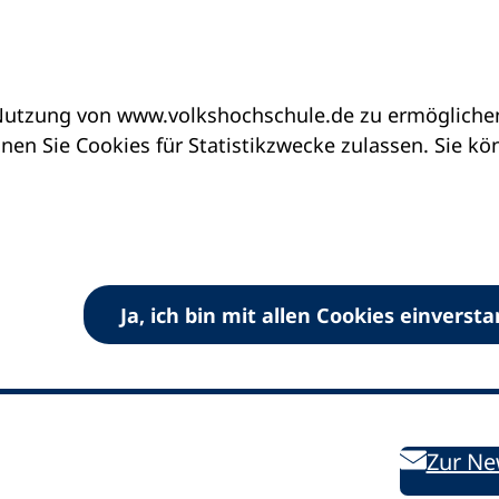
utzung von www.volkshochschule.de zu ermöglichen.
en Sie Cookies für Statistikzwecke zulassen. Sie k
Ja, ich bin mit allen Cookies einverst
V) e.V.
Kontakt
Bleiben 
E-Mail:
info
dvv-vhs
de
Weiterbild
des DVV
Ansprechpersonen
Zur Ne