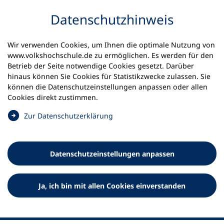
Inhalt anspringen
Datenschutz­hinweis
Wir verwenden Cookies, um Ihnen die optimale Nutzung von
www.volkshochschule.de zu ermöglichen. Es werden für den
Betrieb der Seite notwendige Cookies gesetzt. Darüber
hinaus können Sie Cookies für Statistikzwecke zulassen. Sie
Werkzeuge
können die Datenschutz­einstellungen anpassen oder allen
0
Merkliste
Cookies direkt zustimmen.
Deutscher Volkshochschul-Verband (DVV) e.V.
Fußzeile
(
Zur Datenschutz­erklärung
Ö
Standort Bonn
f
Königswinterer Straße 552 b
f
53227 Bonn
Datenschutz­einstellungen anpassen
n
Standort Berlin
e
Luisenstraße 45
t
Ja, ich bin mit allen Cookies einverstanden
10117 Berlin
i
n
e
i