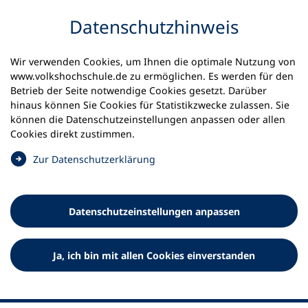
Inhalt anspringen
Datenschutz­hinweis
Wir verwenden Cookies, um Ihnen die optimale Nutzung von
www.volkshochschule.de zu ermöglichen. Es werden für den
Betrieb der Seite notwendige Cookies gesetzt. Darüber
hinaus können Sie Cookies für Statistikzwecke zulassen. Sie
Werkzeuge
können die Datenschutz­einstellungen anpassen oder allen
0
Merkliste
Cookies direkt zustimmen.
Deutscher Volkshochschul-Verband (DVV) e.V.
Fußzeile
(
Zur Datenschutz­erklärung
Ö
Standort Bonn
f
Königswinterer Straße 552 b
f
53227 Bonn
Datenschutz­einstellungen anpassen
n
Standort Berlin
e
Luisenstraße 45
t
Ja, ich bin mit allen Cookies einverstanden
10117 Berlin
i
n
e
i