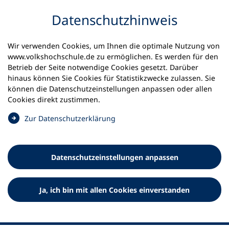
Inhalt anspringen
Datenschutz­hinweis
Wir verwenden Cookies, um Ihnen die optimale Nutzung von
www.volkshochschule.de zu ermöglichen. Es werden für den
Betrieb der Seite notwendige Cookies gesetzt. Darüber
hinaus können Sie Cookies für Statistikzwecke zulassen. Sie
Werkzeuge
können die Datenschutz­einstellungen anpassen oder allen
0
Merkliste
Cookies direkt zustimmen.
Deutscher Volkshochschul-Verband (DVV) e.V.
Fußzeile
(
Zur Datenschutz­erklärung
Ö
Standort Bonn
f
Königswinterer Straße 552 b
f
53227 Bonn
Datenschutz­einstellungen anpassen
n
Standort Berlin
e
Luisenstraße 45
t
Ja, ich bin mit allen Cookies einverstanden
10117 Berlin
i
n
e
i