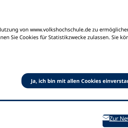
utzung von www.volkshochschule.de zu ermöglichen.
en Sie Cookies für Statistikzwecke zulassen. Sie k
Ja, ich bin mit allen Cookies einverst
V) e.V.
Kontakt
Bleiben 
E-Mail:
info
dvv-vhs
de
Weiterbild
des DVV
Ansprechpersonen
Zur Ne