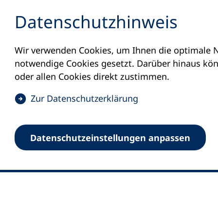
Inhalt anspringen
Datenschutz­hinweis
Wir verwenden Cookies, um Ihnen die optimale N
notwendige Cookies gesetzt. Darüber hinaus könn
oder allen Cookies direkt zustimmen.
(
Zur Datenschutz­erklärung
Ö
0
Merkliste
f
Datenschutz­einstellungen anpassen
Deutscher Volkshochschul-Verband (DV
f
Fußzeile
n
E-Mail-Adresse
Standort Bonn
e
Königswinterer Straße 552 b
t
53227 Bonn
i
n
Standort Berlin
e