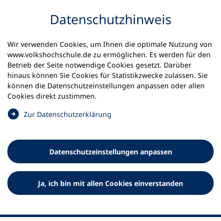
Inhalt anspringen
Datenschutz­hinweis
Wir verwenden Cookies, um Ihnen die optimale Nutzung von
www.volkshochschule.de zu ermöglichen. Es werden für den
Betrieb der Seite notwendige Cookies gesetzt. Darüber
hinaus können Sie Cookies für Statistikzwecke zulassen. Sie
Werkzeuge
können die Datenschutz­einstellungen anpassen oder allen
0
Merkliste
Cookies direkt zustimmen.
Deutscher Volkshochschul-Verband (DVV) e.V.
Fußzeile
(
Zur Datenschutz­erklärung
Ö
Standort Bonn
f
Königswinterer Straße 552 b
f
53227 Bonn
Datenschutz­einstellungen anpassen
n
Standort Berlin
e
Luisenstraße 45
t
Ja, ich bin mit allen Cookies einverstanden
10117 Berlin
i
n
e
i