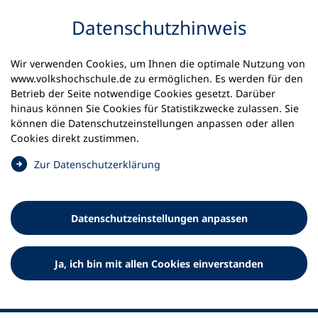
Inhalt anspringen
Datenschutz­hinweis
Wir verwenden Cookies, um Ihnen die optimale Nutzung von
www.volkshochschule.de zu ermöglichen. Es werden für den
Betrieb der Seite notwendige Cookies gesetzt. Darüber
hinaus können Sie Cookies für Statistikzwecke zulassen. Sie
Werkzeuge
können die Datenschutz­einstellungen anpassen oder allen
0
Merkliste
Cookies direkt zustimmen.
Deutscher Volkshochschul-Verband (DVV) e.V.
Fußzeile
(
Zur Datenschutz­erklärung
Ö
Standort Bonn
f
Königswinterer Straße 552 b
f
53227 Bonn
Datenschutz­einstellungen anpassen
n
Standort Berlin
e
Luisenstraße 45
t
Ja, ich bin mit allen Cookies einverstanden
10117 Berlin
i
n
e
i