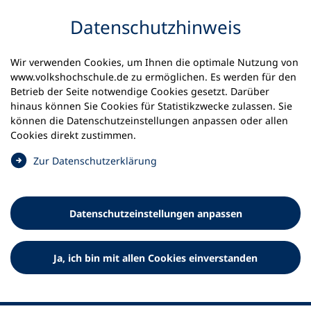
Inhalt anspringen
Datenschutz­hinweis
Wir verwenden Cookies, um Ihnen die optimale Nutzung von
www.volkshochschule.de zu ermöglichen. Es werden für den
Betrieb der Seite notwendige Cookies gesetzt. Darüber
hinaus können Sie Cookies für Statistikzwecke zulassen. Sie
Werkzeuge
können die Datenschutz­einstellungen anpassen oder allen
0
Merkliste
Cookies direkt zustimmen.
Deutscher Volkshochschul-Verband (DVV) e.V.
Fußzeile
(
Zur Datenschutz­erklärung
Ö
Standort Bonn
f
Königswinterer Straße 552 b
f
53227 Bonn
Datenschutz­einstellungen anpassen
n
Standort Berlin
e
Luisenstraße 45
t
Ja, ich bin mit allen Cookies einverstanden
10117 Berlin
i
n
e
i