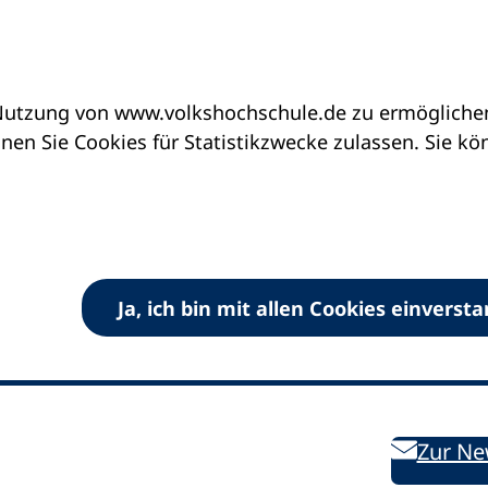
utzung von www.volkshochschule.de zu ermöglichen.
en Sie Cookies für Statistikzwecke zulassen. Sie k
Ja, ich bin mit allen Cookies einverst
V) e.V.
Kontakt
Bleiben 
E-Mail:
info
dvv-vhs
de
Weiterbild
des DVV
Ansprechpersonen
Zur Ne