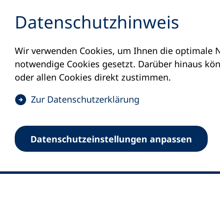
Inhalt anspringen
Datenschutz­hinweis
Wir verwenden Cookies, um Ihnen die optimale N
notwendige Cookies gesetzt. Darüber hinaus könn
oder allen Cookies direkt zustimmen.
(
Zur Datenschutz­erklärung
Ö
0
Merkliste
f
Datenschutz­einstellungen anpassen
Deutscher Volkshochschul-Verband (DV
f
Fußzeile
n
E-Mail-Adresse
Standort Bonn
e
Königswinterer Straße 552 b
t
53227 Bonn
i
n
Standort Berlin
e