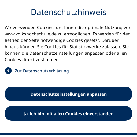
Inhalt anspringen
Datenschutz­hinweis
Wir verwenden Cookies, um Ihnen die optimale Nutzung von
www.volkshochschule.de zu ermöglichen. Es werden für den
Betrieb der Seite notwendige Cookies gesetzt. Darüber
hinaus können Sie Cookies für Statistikzwecke zulassen. Sie
Werkzeuge
können die Datenschutz­einstellungen anpassen oder allen
0
Merkliste
Cookies direkt zustimmen.
Deutscher Volkshochschul-Verband (DVV) e.V.
Fußzeile
(
Zur Datenschutz­erklärung
Ö
Standort Bonn
f
Königswinterer Straße 552 b
f
53227 Bonn
Datenschutz­einstellungen anpassen
n
Standort Berlin
e
Luisenstraße 45
t
Ja, ich bin mit allen Cookies einverstanden
10117 Berlin
i
n
e
i