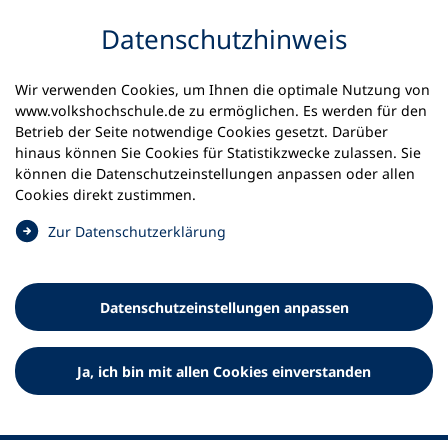
Inhalt anspringen
Datenschutz­hinweis
Wir verwenden Cookies, um Ihnen die optimale Nutzung von
www.volkshochschule.de zu ermöglichen. Es werden für den
Betrieb der Seite notwendige Cookies gesetzt. Darüber
hinaus können Sie Cookies für Statistikzwecke zulassen. Sie
Werkzeuge
können die Datenschutz­einstellungen anpassen oder allen
0
Merkliste
Cookies direkt zustimmen.
Deutscher Volkshochschul-Verband (DVV) e.V.
Fußzeile
(
Zur Datenschutz­erklärung
Ö
Standort Bonn
f
Königswinterer Straße 552 b
f
53227 Bonn
Datenschutz­einstellungen anpassen
n
Standort Berlin
e
Luisenstraße 45
t
Ja, ich bin mit allen Cookies einverstanden
10117 Berlin
i
n
e
i