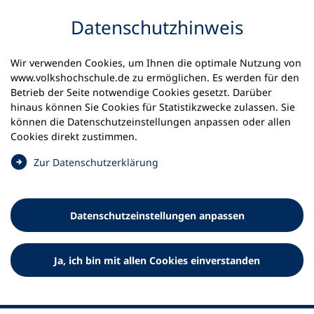
Inhalt anspringen
Datenschutz­hinweis
Wir verwenden Cookies, um Ihnen die optimale Nutzung von
www.volkshochschule.de zu ermöglichen. Es werden für den
Betrieb der Seite notwendige Cookies gesetzt. Darüber
hinaus können Sie Cookies für Statistikzwecke zulassen. Sie
Werkzeuge
können die Datenschutz­einstellungen anpassen oder allen
0
Merkliste
Cookies direkt zustimmen.
Deutscher Volkshochschul-Verband (DVV) e.V.
Fußzeile
(
Zur Datenschutz­erklärung
Ö
Standort Bonn
f
Königswinterer Straße 552 b
f
53227 Bonn
Datenschutz­einstellungen anpassen
n
Standort Berlin
e
Luisenstraße 45
t
Ja, ich bin mit allen Cookies einverstanden
10117 Berlin
i
n
e
i