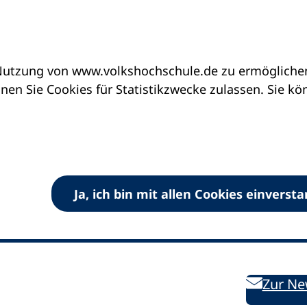
utzung von www.volkshochschule.de zu ermöglichen.
en Sie Cookies für Statistikzwecke zulassen. Sie k
Ja, ich bin mit allen Cookies einverst
V) e.V.
Kontakt
Bleiben 
E-Mail:
info
dvv-vhs
de
Weiterbild
des DVV
Ansprechpersonen
Zur Ne