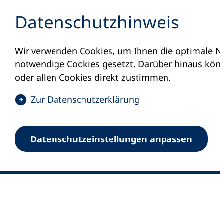
Inhalt anspringen
Datenschutz­hinweis
Wir verwenden Cookies, um Ihnen die optimale N
notwendige Cookies gesetzt. Darüber hinaus könn
oder allen Cookies direkt zustimmen.
(
Zur Datenschutz­erklärung
Ö
0
Merkliste
f
Datenschutz­einstellungen anpassen
Deutscher Volkshochschul-Verband (DV
f
Fußzeile
n
E-Mail-Adresse
Standort Bonn
e
Königswinterer Straße 552 b
t
53227 Bonn
i
n
Standort Berlin
e