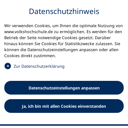
Inhalt anspringen
Datenschutz­hinweis
Wir verwenden Cookies, um Ihnen die optimale Nutzung von
www.volkshochschule.de zu ermöglichen. Es werden für den
Betrieb der Seite notwendige Cookies gesetzt. Darüber
hinaus können Sie Cookies für Statistikzwecke zulassen. Sie
Werkzeuge
können die Datenschutz­einstellungen anpassen oder allen
0
Merkliste
Cookies direkt zustimmen.
Deutscher Volkshochschul-Verband (DVV) e.V.
Fußzeile
(
Zur Datenschutz­erklärung
Ö
Standort Bonn
f
Königswinterer Straße 552 b
f
53227 Bonn
Datenschutz­einstellungen anpassen
n
Standort Berlin
e
Luisenstraße 45
t
Ja, ich bin mit allen Cookies einverstanden
10117 Berlin
i
n
e
i